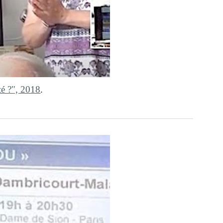
té ?", 2018
.