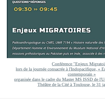
Conférence "Enjeux Migratoi
lors de la journée consacrée à l'Indopacifique, « 
contemporain »
organisée dans le cadre du Master MS ISSD de l'Un
Théâtre de la Cité à Toulouse, le 31 j