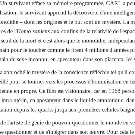
. Un survivant efface sa mémoire programmée, CARL a peur ca
alisation, le survivant apprend la découverte d'une intelligen
nolithe – dont les origines et le but sont un mystère. La m
res de l'
Homo sapiens
aux confins de la relativité de l'espa
e seuil de la mort et c'est alors que le monolithe, indépendan
 main pour le toucher comme le firent 4 millions d'années pl
ain de sexe inconnu, en apesanteur dans son placenta, les y
 approché le mystère de la conscience réfléchie tel qu'il co
llé pour se tourner vers les processus d'hominisation en ter
sienne en propre. Ce film est visionnaire, car en 1968 pers
 intra-utérin, en apesanteur dans le liquide amniotique, da
ation depuis les quarks jusqu'aux premières cellules baigné
e de l'artiste de génie de pouvoir questionner le monde en 
 se questionner et de s'intégrer dans son œuvre. Pour cela le