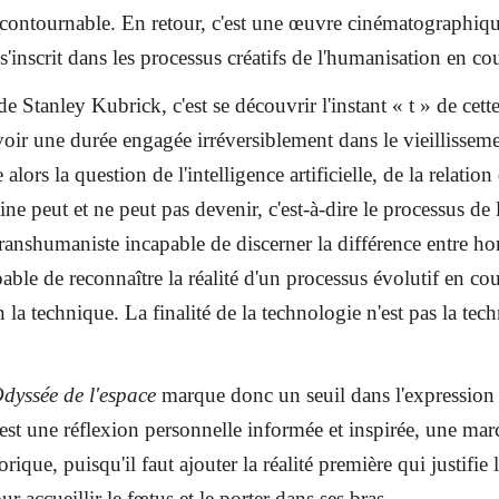
ncontournable. En retour, c'est une œuvre cinématographique
s'inscrit dans les processus créatifs de l'humanisation en c
 Stanley Kubrick, c'est se découvrir l'instant « t » de cett
voir une durée engagée irréversiblement dans le vieillissemen
 alors la question de l'intelligence artificielle, de la relatio
e peut et ne peut pas devenir, c'est-à-dire le processus de l
transhumaniste incapable de discerner la différence entre h
able de reconnaître la réalité d'un processus évolutif en co
 la technique. La finalité de la technologie n'est pas la tech
Odyssée de l'espace
marque donc un seuil dans l'expression 
C'est une réflexion personnelle informée et inspirée, une m
orique, puisqu'il faut ajouter la réalité première qui justifie
r accueillir le fœtus et le porter dans ses bras.