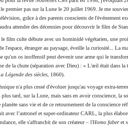
ien pour la revue
Nouvelles Clés
paru en 1998
,
j'évoquais
2
 le premier pas sur la Lune le 20 juillet 1969. Je me souvie
télévision, grâce à des parents conscients de l'événement ex
faudra attendre des décennies pour découvrir le film de Sta
 le film culte débute avec un hominidé végétarien, une proi
 l'espace, étranger au paysage, éveille la curiosité... La m
e qu'un os inoffensif peut devenir une arme qui le transfo
gine de la chute (séparation avec Dieu) : « L'œil était dans 
La Légende des siècles
, 1860).
chnique n'a plus cessé d'évoluer jusqu'au voyage extra-terres
 plus tard, sur la Lune, mais sans en avoir conscience, la sou
e planète sans vie et de ce retournement de la conscience ré
uit avec l’astronef et super-ordinateur CARL, la plus élaborée
ndance, elle s'affranchit de son créateur – l'
Homo faber
et 