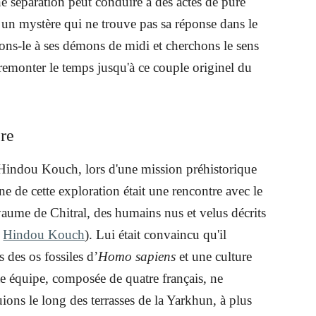
 séparation peut conduire à des actes de pure
t un mystère qui ne trouve pas sa réponse dans le
sons-le à ses démons de midi et cherchons le sens
 remonter le temps jusqu'à ce couple originel du
re
l'Hindou Kouch, lors d'une mission préhistorique
ne de cette exploration était une rencontre avec le
aume de Chitral, des humains nus et velus décrits
Hindou Kouch
). Lui était convaincu qu'il
 des os fossiles d’
Homo sapiens
et une culture
ite équipe, composée de quatre français, ne
ions le long des terrasses de la Yarkhun, à plus