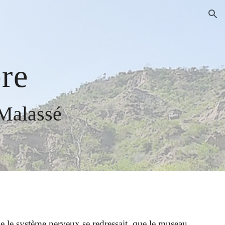
ion
re
Malassé
e le système nerveux se redressait, que le museau