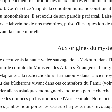
rapprochement réciproque des deux sources et comment une
mort. Ce Yin et ce Yang de la condition humaine constituen
u monothéisme, il est exclu de son paradis patriarcal. Lais
s le labyrinthe de nos mémoires, puisqu'il est question de
ant la chute mortelle.
Aux origines du mystè
 je découvrais la haute vallée sauvage de la Yarkhun, dans 
pour le compte du Ministère des Affaires Étrangères. L'origi
 Magraner à la recherche du « Barmanou » dans l'ancien roy
ou des bûcherons vivant dans ces contreforts du Pamir (voir
ndertaliens asiatiques montagnards, pour ma part je cherchais
ec les données préhistoriques de l'Asie centrale. Notre pet
ses jambes pour porter les sacs surchargés et nous bivouaqu