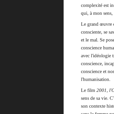
complexité est i
qui, à mon sens, 
Le grand œuvre de
consciente, se sa
et le mal. Se pose
conscience humain
avec l'idéologie 
conscience, incap
conscience et non
l'humanisation.
Le film
2001, l'
sens de sa vie. 
son contexte hist
sans la femme pou