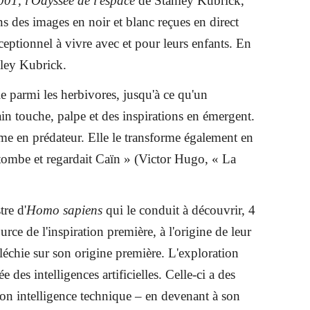
001, l'Odyssée de l'espace
de Stanley Kubrick,
ns des images en noir et blanc reçues en direct
ceptionnel à vivre avec et pour leurs enfants. En
nley Kubrick.
e parmi les herbivores, jusqu'à ce qu'un
ain touche, palpe et des inspirations en émergent.
rme en prédateur. Elle le transforme également en
la tombe et regardait Caïn » (Victor Hugo, « La
tre d'
Homo sapiens
qui le conduit à découvrir, 4
rce de l'inspiration première, à l'origine de leur
fléchie sur son origine première. L'exploration
 des intelligences artificielles. Celle-ci a des
son intelligence technique – en devenant à son