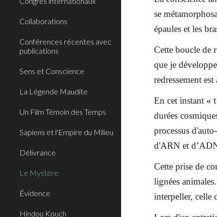
Congrès internationaux
se métamorphosait
Collaborations
épaules et les br
Conférences récentes avec
Cette boucle de r
publications
que je développe 
Sens et Conscience
redressement est 
La Légende Maudite
En cet instant « 
Un Film Témoin des Temps
durées cosmiques,
processus d'auto
Sapiens et l'Empire du Milieu
d'ARN et d’ADN p
Délivrance
Cette prise de c
Le Mystère
lignées animales.
Évidence
interpeller, cell
Hindou Kouch