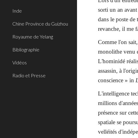
Lors d'un entret
sorti un an avant
Inde
dans le poste de 
Chine Province du Guizhou
revanche, il me 
Royaume de Yelang
Comme l'on sait,
Bibliographie
monolithe venu de
L'hominidé réalis
Vidéos
assassin, à l'ori
Radio et Presse
conscience » in
L'intelligence te
millions d'années
présence sur cett
spatiale se pours
velléités d'indépe