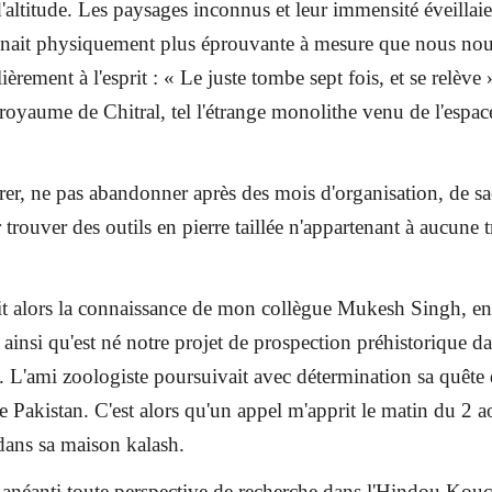
altitude. Les paysages inconnus et leur immensité éveillaie
nait physiquement plus éprouvante à mesure que nous nous
ièrement à l'esprit : « Le juste tombe sept fois, et se relèv
 royaume de Chitral, tel l'étrange monolithe venu de l'espac
er, ne pas abandonner après des mois d'organisation, de sacr
trouver des outils en pierre taillée n'appartenant à aucune 
t alors la connaissance de mon collègue Mukesh Singh, en th
t ainsi qu'est né notre projet de prospection préhistorique
). L'ami zoologiste poursuivait avec détermination sa quête
le Pakistan. C'est alors qu'un appel m'apprit le matin du 2 a
dans sa maison kalash.
t anéanti toute perspective de recherche dans l'Hindou Kou