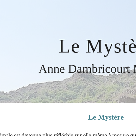
ip to main content
Skip to navigat
Le Mystè
Anne Dambricourt 
Le Mystère
imale est devenue plus réfléchie sur elle-même à mesure qu