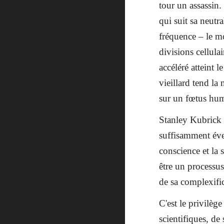
tour un assassin
qui suit sa neutr
fréquence – le mo
divisions cellulai
accéléré atteint l
vieillard tend la
sur un fœtus hum
Stanley Kubrick a
suffisamment évei
conscience et la 
être un processus
de sa complexific
C'est le privilèg
scientifiques, de