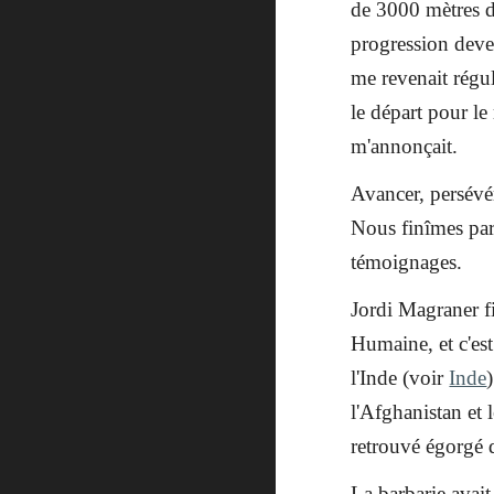
de 3000 mètres d'
progression deve
me revenait régul
le départ pour le
m'annonçait.
Avancer, persévér
Nous finîmes par 
témoignages.
Jordi Magraner fi
Humaine, et c'es
l'Inde (voir
Inde
l'Afghanistan et 
retrouvé égorgé 
La barbarie avai